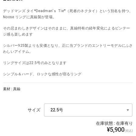
デッドマンズ タイ❝Deadman’ｓ Tie❞（死者のネクタイ）という別名を持つ、
Noose リングに真鍮製が登場。
その忌まわしきデザインはそのままに、真鍮特有の経年変化によるビンテー
ジ感も楽しめます
シルバー925製よりも安価となり、正に当ブランドのエントリーモデルにふさ
わしいアイテム。
リングサイズは22.5号のみとなります
シンプル＆ハード、ロックな感性が宿るリング
素材 : 真鍮
サイズ
在庫状態 :
在庫有り
¥5,900
(税込)