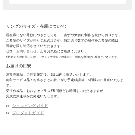
リングのサイズ・在庫について:
現在庫にない号数につきましても、一点ずつ大切に制作を続けております。
ご希望のサイズが売り切れの場合や、特定の号数での制作をご希望の際は、
可能な限り対応させていただきます。
ぜひ「
お問い合わせ
」よりお気軽にご相談ください。
※特定の号数に関しては、デザインや構造上の理由で、制作を承れない場合がございます。
お届けの目安:
通常在庫品：ご注文確定後、3日以内に発送いたします。
刻印サービス品：お客さまとの仕上がり予定確認後、5日以内に発送いたしま
す。
受注作成品：おおよそプラス3週間ほどお時間をいただきますが、
完成次第速やかに発送いたします。
ショッピングガイド
プロダクトガイド