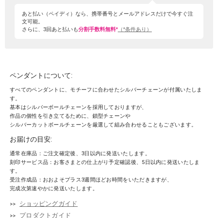
あと払い（ペイディ）なら、携帯番号とメールアドレスだけで今すぐ注
文可能。
さらに、3回あと払いも
分割手数料無料*
（*条件あり）
ペンダントについて:
すべてのペンダントに、モチーフに合わせたシルバーチェーンが付属いたしま
す。
基本はシルバーボールチェーンを採用しておりますが、
作品の個性を引き立てるために、鎖型チェーンや
シルバーカットボールチェーンを厳選して組み合わせることもございます。
お届けの目安:
通常在庫品：ご注文確定後、3日以内に発送いたします。
刻印サービス品：お客さまとの仕上がり予定確認後、5日以内に発送いたしま
す。
受注作成品：おおよそプラス3週間ほどお時間をいただきますが、
完成次第速やかに発送いたします。
ショッピングガイド
プロダクトガイド