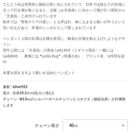
てんとう虫は世界的に縁起の良い虫とされていて、日本では枝などの先端に
立って行き場が無くなると、太陽（お天道様）に向かって飛び立つ習性から
「天道虫」と名付けられています
欧米では「聖母マリアの使い」とも呼ばれ、体に止まると願いが叶うという
言い伝えがあり、幸運のシンボルとして親しまれています
ペンダント上部の丸環は太陽を表現し、触覚が太陽を抱え上げたようなデザ
イン
背中上部には 「天道虫」の英名 Lady bird（イギリス英語：一般には
Ladybird）、裏側には ❝Lucky Bug❞（幸運の虫）、ブランド名、sv925を刻
印
幸運を招きますよう願いを込めたペンダント
素材 : silver925
長さ : 全長29.2ｍｍ(丸カン含む)
チェーン : Φ2.0㎜のシルバーボールチェーンとコネクタ（接続治具）が付属致
します
チェーン長さ