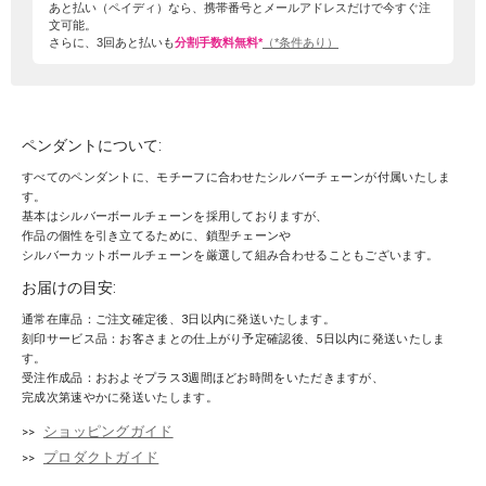
あと払い（ペイディ）なら、携帯番号とメールアドレスだけで今すぐ注
文可能。
さらに、3回あと払いも
分割手数料無料*
（*条件あり）
ペンダントについて:
すべてのペンダントに、モチーフに合わせたシルバーチェーンが付属いたしま
す。
基本はシルバーボールチェーンを採用しておりますが、
作品の個性を引き立てるために、鎖型チェーンや
シルバーカットボールチェーンを厳選して組み合わせることもございます。
お届けの目安:
通常在庫品：ご注文確定後、3日以内に発送いたします。
刻印サービス品：お客さまとの仕上がり予定確認後、5日以内に発送いたしま
す。
受注作成品：おおよそプラス3週間ほどお時間をいただきますが、
完成次第速やかに発送いたします。
ショッピングガイド
プロダクトガイド