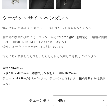
ターゲット サイト ペンダント
昔の機銃の照準器 をイメージして作られた 少し大振りなペンダント
照準器の横軸の側面には ブランド名と target sight（照準器）、縦軸の側面
には Focus Don’t Miss（よく狙え 外すな）
端部には 十字マークとsv925 を刻んでいます
首元に短く装着しても良し、だらりと長く装着しても良し のペンダント
素材 : silver925
長さ : 全長 40.2ｍｍ（本体丸カン含む）、全幅 32.2ｍｍ
チェーン : Φ2.0㎜のシルバーボールチェーンとコネクタ（接続治具）が付属致
します
チェーン長さ