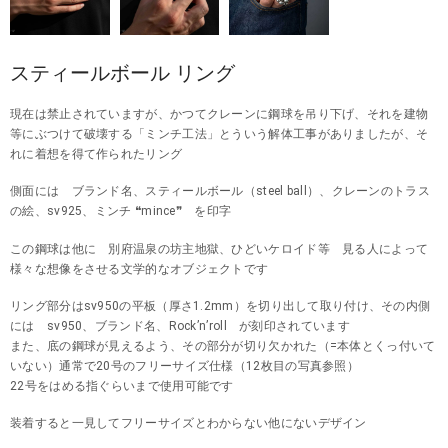
スティールボール リング
現在は禁止されていますが、かつてクレーンに鋼球を吊り下げ、それを建物
等にぶつけて破壊する「ミンチ工法」とういう解体工事がありましたが、そ
れに着想を得て作られたリング
側面には ブランド名、スティールボール（steel ball）、クレーンのトラス
の絵、sv925、ミンチ ❝mince❞ を印字
この鋼球は他に 別府温泉の坊主地獄、ひどいケロイド等 見る人によって
様々な想像をさせる文学的なオブジェクトです
リング部分はsv950の平板（厚さ1.2mm）を切り出して取り付け、その内側
には sv950、ブランド名、Rock’n’roll が刻印されています
また、底の鋼球が見えるよう、その部分が切り欠かれた（=本体とくっ付いて
いない）通常で20号のフリーサイズ仕様（12枚目の写真参照）
22号をはめる指ぐらいまで使用可能です
装着すると一見してフリーサイズとわからない他にないデザイン