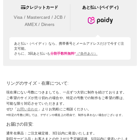
クレジットカード
あと払い (ペイディ)
Visa / Mastercard / JCB /
AMEX / Diners
あと払い（ペイディ）なら、携帯番号とメールアドレスだけで今すぐ注
文可能。
さらに、3回あと払いも
分割手数料無料*
（*条件あり）
リングのサイズ・在庫について:
現在庫にない号数につきましても、一点ずつ大切に制作を続けております。
ご希望のサイズが売り切れの場合や、特定の号数での制作をご希望の際は、
可能な限り対応させていただきます。
ぜひ「
お問い合わせ
」よりお気軽にご相談ください。
※特定の号数に関しては、デザインや構造上の理由で、制作を承れない場合がございます。
お届けの目安:
通常在庫品：ご注文確定後、3日以内に発送いたします。
刻印サービス品：お客さまとの仕上がり予定確認後、5日以内に発送いたしま