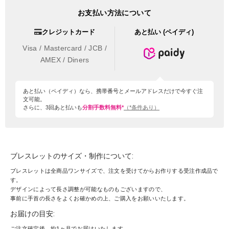
お支払い方法について
クレジットカード
あと払い (ペイディ)
Visa / Mastercard / JCB /
AMEX / Diners
あと払い（ペイディ）なら、携帯番号とメールアドレスだけで今すぐ注
文可能。
さらに、3回あと払いも
分割手数料無料*
（*条件あり）
ブレスレットのサイズ・制作について:
ブレスレットは全商品ワンサイズで、注文を受けてからお作りする受注作成品で
す。
デザインによって長さ調整が可能なものもございますので、
事前に手首の長さをよくお確かめの上、ご購入をお願いいたします。
お届けの目安:
ご注文確定後、約1ヶ月でお届けいたします。