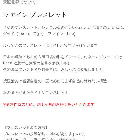
意匠登録について
ファイン ブレスレット
「そのブレスレット、シンプルなのがいいね」という場合の いいね は
グッド（good） でなく、ファイン（fine）
よってこのブレスレットは Fine と名付けられています
日本の遺跡である前方後円墳の形をイメージしたネームプレートには
fineを連想する太陽の記号を多数印字し、
その裏はブレンド名を縦書きに、おしゃれに表現しました
接続治具は当店自慢の一度はめたらまず自然に外れない構造
銀の量を抑えたライトなブレスレット
※受注作成のため、約１ヶ月のお時間をいただきます
【ブレスレット装着方法】
ブレスレットの接続治具に凹みがありますので、
その凹みに沿って真っ直ぐ通すと装置できます。