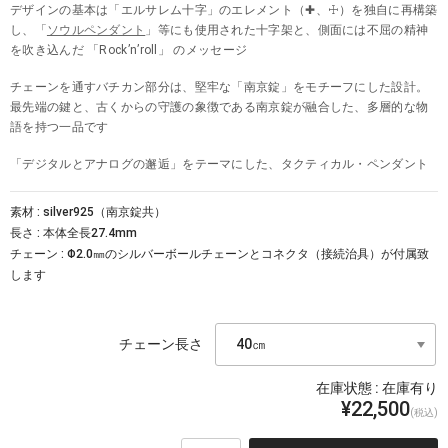
デザインの基本は「エルサレム十字」のエレメント（✚、☩）を独自に再構築
し、「
ソウルペンダント
」等にも使用された十字架と、側面には不屈の精神
を吹き込んだ 「Rock’n’roll」 のメッセージ
チェーンを通すバチカン部分は、堅牢な「南京錠」をモチーフにした設計。
最先端の鍵と、古くからの守護の象徴である南京錠が融合した、多層的な物
語を持つ一品です
「デジタルとアナログの邂逅」をテーマにした、タクティカル・ペンダント
素材 : silver925（南京錠共）
長さ : 本体全長27.4mm
チェーン : Φ2.0㎜のシルバーボールチェーンとコネクタ（接続治具）が付属致
します
チェーン長さ
在庫状態 :
在庫有り
¥22,500
(税込)