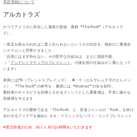
意匠登録について
アルカトラズ
かつてアメリカに存在した孤島の監獄、通称 ❝The Rock❞（アルカトラ
ズ）。
一度足を踏み入れれば二度と出られないというその伝説を、独自の二重接合
システムへと昇華させました
「自然にはまず外れない」その堅牢な仕組みは、まさに脱獄不能。
（「
アンデレとマティアのブレスレット
」の接合部の仕組みが二重になって
います）
表側にはPB（プレシャスブレインズ）、✚・☩（エルサレム十字のエレメン
ト）、 ❝The Rock❞ の称号を、裏側には ❝Alcatraz❞ の名を刻印。
重戦車のキャタピラを彷彿とさせるズッシリとした重量感は、手首に確かな
高揚感を与えます
アルカトラズの愛称である「The Rock」と、音楽ジャンルの「Rock」を掛け
合わせるアイデアを秘めた ネオ・クラシックなヘヴィ・リンクブレスレット
※受注作成のため、約１ヶ月のお時間をいただきます