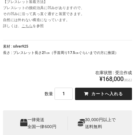
【ブレスレット装着方法】
ブレスレットの接続治具に凹みがありますので、
その凹みに沿って真っ直ぐ通すと装置できます。
自然には外れない構造になっています。
詳しくは、
こちら
を参照
素材 : silver925
長さ : ブレスレット長さ21㎝（手首周り17.5㎝ぐらいまでの方に推奨）
在庫状態 : 受注作成
¥168,000
(税込)
数量
一律発送
30,000円以上で
全国一律600円
送料無料